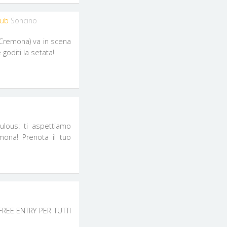
lub
Soncino
(Cremona) va in scena
 goditi la setata!
ulous: ti aspettiamo
mona! Prenota il tuo
 FREE ENTRY PER TUTTI