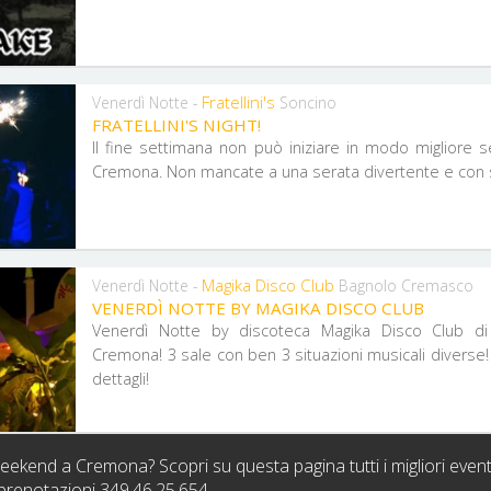
Fratellini's
Venerdì Notte -
Soncino
FRATELLINI'S NIGHT!
Il fine settimana non può iniziare in modo migliore se 
Cremona. Non mancate a una serata divertente e con stil
Magika Disco Club
Venerdì Notte -
Bagnolo Cremasco
VENERDÌ NOTTE BY MAGIKA DISCO CLUB
Venerdì Notte by discoteca Magika Disco Club d
Cremona! 3 sale con ben 3 situazioni musicali diverse! 
dettagli!
ekend a Cremona? Scopri su questa pagina tutti i migliori even
 prenotazioni 349.46.25.654