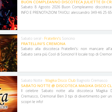
BUON COMPLEANNO DISCOTECA JULIETTE DI C
Sabato 8 Agosto 2026 Buon Compleanno discoteca J
INFO E PRENOTAZIONI TAVOLI: alessandro 349 46 25 6
Fratellini's
Sabato sera! -
Soncino
FRATELLINI'S CREMONA
Sabato alla discoteca Fratellini's: non mancare all
Sabato sera più Cool di Soncino! Il locale top di Cremo
Magika Disco Club
Sabato Notte -
Bagnolo Cremasco
SABATO NOTTE @ DISCOTECA MAGIKA DISCO C
Il celebre Sabato notte alla discoteca Magika 
Cremasco, Cremona! Ben 3 tipi di divertimento per un u
scopri le info!