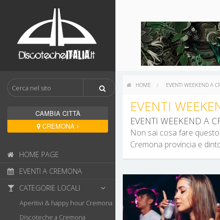
HOME
EVENTI WEEKEND A 
EVENTI WEEKE
CAMBIA CITTÀ
EVENTI WEEKEND A 
CREMONA
Non sai cosa fare questo 
Cremona provincia e dinto
HOME PAGE
EVENTI A CREMONA
CATEGORIE LOCALI
Aperitivi & happy hour Cremona
Discoteche a Cremona