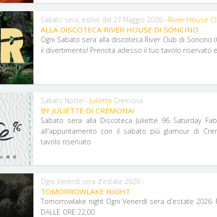
River House C
Sabato sera, estivo dal 23 Maggio 2026 -
ALLA DISCOTECA RIVER HOUSE DI SONCINO
Ogni Sabato sera alla discoteca River Club di Soncino 
il divertimento! Prenota adesso il tuo tavolo riservato e
Juliette
Sabato Notte! -
Cremona
BY JULIETTE DI CREMONA!
Sabato sera alla Discoteca Juliette 96 Saturday Fab
all'appuntamento con il sabato più glamour di Cre
tavolo riservato
Ogni Venerdì sera d'estate 2026 -
TOMORROWLAKE NIGHT
Tomorrowlake night Ogni Venerdì sera d'estate 2026.
DALLE ORE 22,00