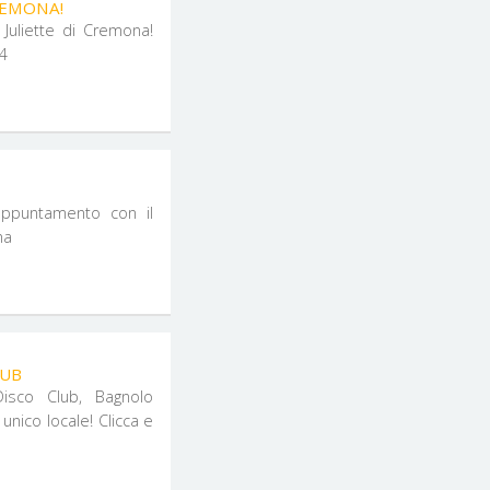
REMONA!
uliette di Cremona!
54
'appuntamento con il
na
LUB
Disco Club, Bagnolo
nico locale! Clicca e