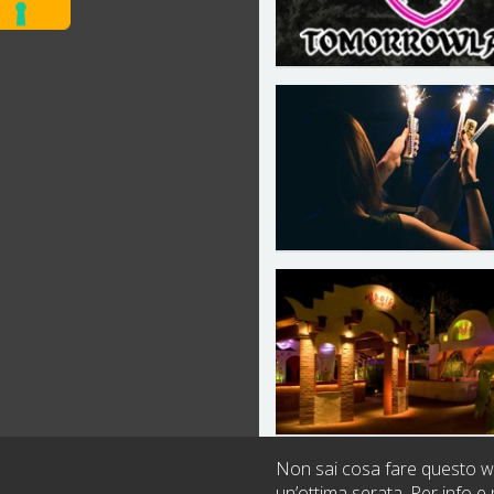
Non sai cosa fare questo we
un’ottima serata. Per info e