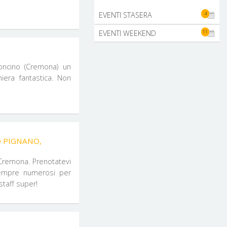
4
EVENTI STASERA
11
EVENTI WEEKEND
Soncino (Cremona) un
iera fantastica. Non
O PIGNANO,
 Cremona. Prenotatevi
sempre numerosi per
staff super!