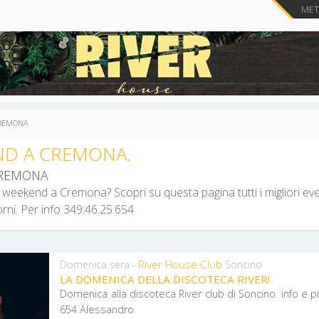
METT
CREMONA
ND A CREMONA.
CREMONA
weekend a Cremona? Scopri su questa pagina tutti i migliori ev
rni. Per info 349.46.25.654
River House Club
Domenica sera -
Soncino
LA DOMENICA DELLA DISCOTECA RIVER!
Domenica alla discoteca River club di Soncino. ​​​​​​​info 
654 Alessandro