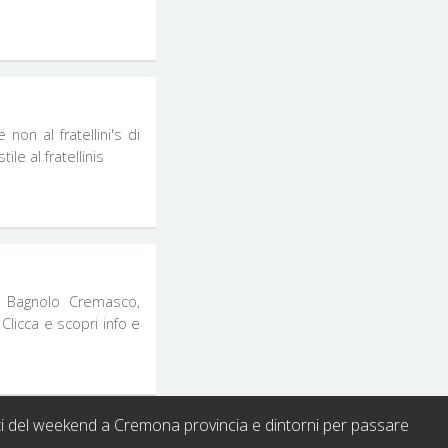
non al fratellini's di
e al fratellinis
i Bagnolo Cremasco,
Clicca e scopri info e
ti del weekend a Cremona provincia e dintorni per passare