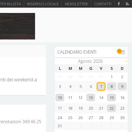
ITI IN LISTA
INSERISCI LOCALE
NEWSLETTER
CONTATTI
16
CALENDARIO EVENTI
Agosto 2026
>
L
M
M
G
V
S
D
27
28
29
30
31
1
2
enti del weekend a
8
9
3
4
5
6
7
10
13
15
11
12
14
16
22
17
18
19
20
21
23
24
25
26
27
28
29
30
e prenotazioni 349 46 25
31
1
2
3
4
5
6