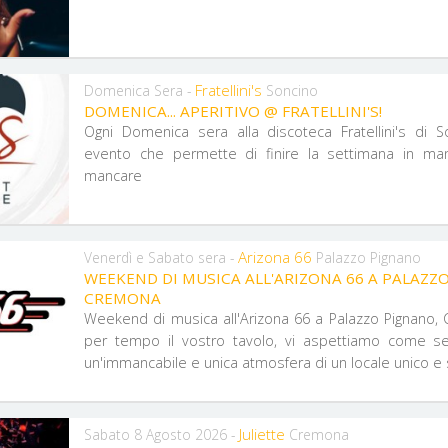
Fratellini's
Domenica Sera -
Soncino
DOMENICA... APERITIVO @ FRATELLINI'S!
Ogni Domenica sera alla discoteca Fratellini's di 
evento che permette di finire la settimana in man
mancare
Arizona 66
Venerdì e Sabato sera -
Palazzo Pignano
WEEKEND DI MUSICA ALL'ARIZONA 66 A PALAZZ
CREMONA
Weekend di musica all'Arizona 66 a Palazzo Pignano,
per tempo il vostro tavolo, vi aspettiamo come 
un'immancabile e unica atmosfera di un locale unico e 
Juliette
Sabato 8 Agosto 2026 -
Cremona