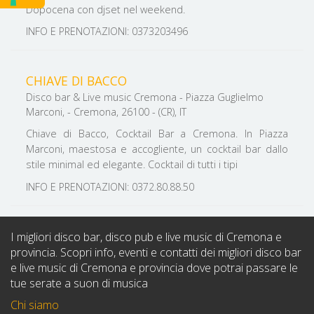
Dopocena con djset nel weekend.
INFO E PRENOTAZIONI: 0373203496
CHIAVE DI BACCO
Disco bar & Live music Cremona - Piazza Guglielmo
Marconi, - Cremona, 26100 - (CR), IT
Chiave di Bacco, Cocktail Bar a Cremona. In Piazza
Marconi, maestosa e accogliente, un cocktail bar dallo
stile minimal ed elegante. Cocktail di tutti i tipi
INFO E PRENOTAZIONI: 0372.80.88.50
I migliori disco bar, disco pub e live music di Cremona e
provincia. Scopri info, eventi e contatti dei migliori disco bar
e live music di Cremona e provincia dove potrai passare le
tue serate a suon di musica
Chi siamo