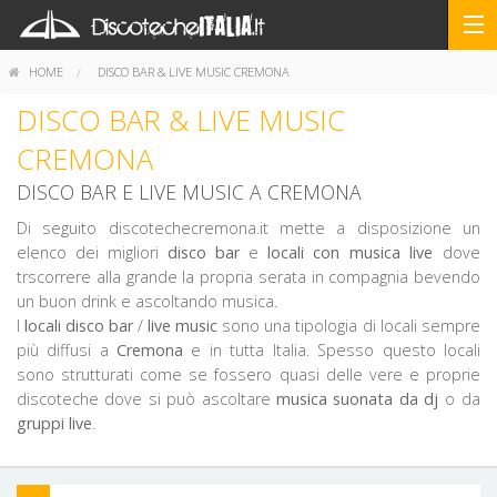
HOME
DISCO BAR & LIVE MUSIC CREMONA
DISCO BAR & LIVE MUSIC
CREMONA
DISCO BAR E LIVE MUSIC A CREMONA
Di seguito discotechecremona.it mette a disposizione un
elenco dei migliori
disco bar
e
locali con musica live
dove
trscorrere alla grande la propria serata in compagnia bevendo
un buon drink e ascoltando musica.
I
locali disco bar
/
live music
sono una tipologia di locali sempre
più diffusi a
Cremona
e in tutta Italia. Spesso questo locali
sono strutturati come se fossero quasi delle vere e proprie
discoteche dove si può ascoltare
musica suonata da dj
o da
gruppi live
.