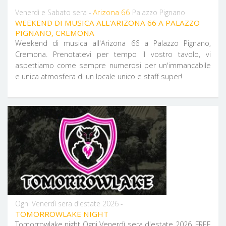
Arizona 66
Venerdì e Sabato sera -
Palazzo Pignano
WEEKEND DI MUSICA ALL'ARIZONA 66 A PALAZZO
PIGNANO, CREMONA
Weekend di musica all'Arizona 66 a Palazzo Pignano,
Cremona. Prenotatevi per tempo il vostro tavolo, vi
aspettiamo come sempre numerosi per un'immancabile
e unica atmosfera di un locale unico e staff super!
Ogni Venerdì sera d'estate 2026 -
TOMORROWLAKE NIGHT
Tomorrowlake night Ogni Venerdì sera d'estate 2026. FREE