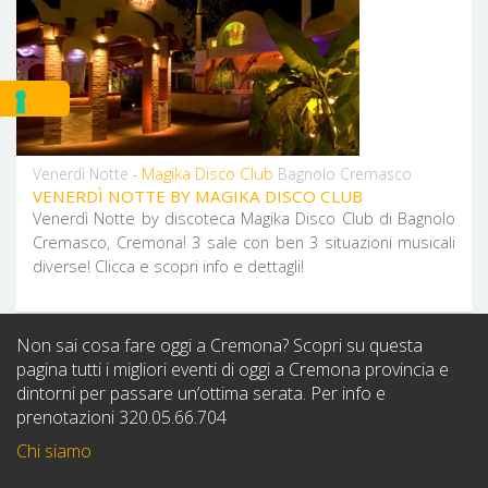
Magika Disco Club
Venerdì Notte -
Bagnolo Cremasco
VENERDÌ NOTTE BY MAGIKA DISCO CLUB
Venerdì Notte by discoteca Magika Disco Club di Bagnolo
Cremasco, Cremona! 3 sale con ben 3 situazioni musicali
diverse! Clicca e scopri info e dettagli!
Non sai cosa fare oggi a Cremona? Scopri su questa
pagina tutti i migliori eventi di oggi a Cremona provincia e
dintorni per passare un’ottima serata. Per info e
prenotazioni 320.05.66.704
Chi siamo