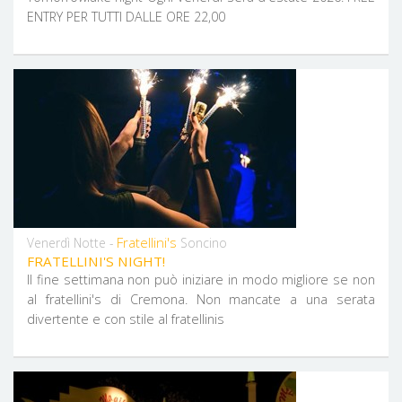
ENTRY PER TUTTI DALLE ORE 22,00
Fratellini's
Venerdì Notte -
Soncino
FRATELLINI'S NIGHT!
Il fine settimana non può iniziare in modo migliore se non
al fratellini's di Cremona. Non mancate a una serata
divertente e con stile al fratellinis