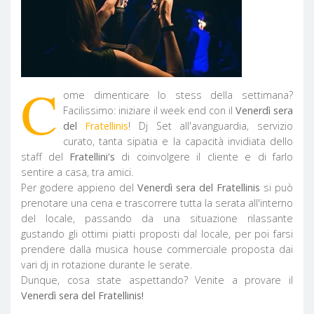
C
ome dimenticare lo stess della settimana?
Facilissimo: iniziare il week end con il
Venerdì sera
del
Fratellinis
! Dj Set all'avanguardia, servizio
curato, tanta sipatia e la capacità invidiata dello
staff del
Fratellini's
di coinvolgere il cliente e di farlo
sentire a casa, tra amici.
Per godere appieno del
Venerdì sera del Fratellinis
si può
prenotare una cena e trascorrere tutta la serata all'interno
del locale, passando da una situazione rilassante
gustando gli ottimi piatti proposti dal locale, per poi farsi
prendere dalla musica house commerciale proposta dai
vari dj in rotazione durante le serate.
Dunque, cosa state aspettando? Venite a provare il
Venerdì sera del Fratellinis!