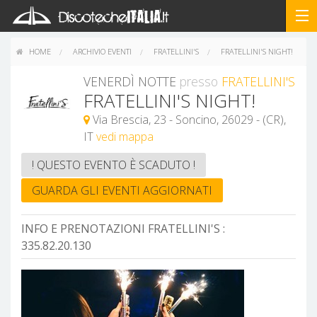
HOME
ARCHIVIO EVENTI
FRATELLINI'S
FRATELLINI'S NIGHT!
VENERDÌ NOTTE
presso
FRATELLINI'S
FRATELLINI'S NIGHT!
Via Brescia, 23 - Soncino, 26029 - (CR),
IT
vedi mappa
! QUESTO EVENTO È SCADUTO !
GUARDA GLI EVENTI AGGIORNATI
INFO E PRENOTAZIONI FRATELLINI'S :
335.82.20.130