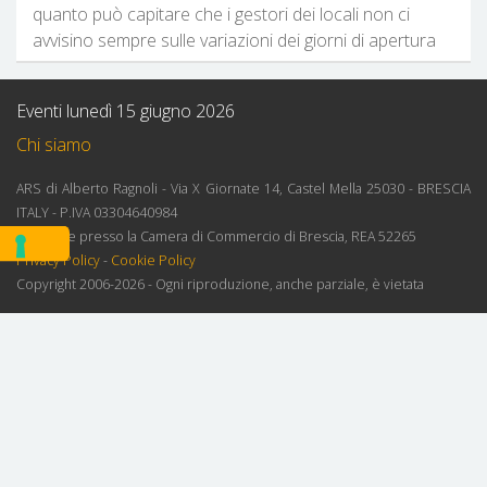
quanto può capitare che i gestori dei locali non ci
avvisino sempre sulle variazioni dei giorni di apertura
Eventi lunedì 15 giugno 2026
Chi siamo
ARS di Alberto Ragnoli - Via X Giornate 14, Castel Mella 25030 - BRESCIA
ITALY - P.IVA 03304640984
Iscrizione presso la Camera di Commercio di Brescia, REA 52265
Privacy Policy
-
Cookie Policy
Copyright 2006-2026 - Ogni riproduzione, anche parziale, è vietata