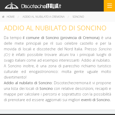
HOME
ADDIO AL NUBILATO A CREMONA
SONCINO
ADDIO AL NUBILATO DI SONCINO
Da tempo
il comune di Soncino (provincia di Cremona)
è una
delle mete principali pe ril suo celebre castello e per la
movida di locali e discoteche del Nord Italia. Presso
Soncino
(Cr)
è infatti possibile trovare alcuni tra i principali luoghi di
svago italiani come ad esempio interessanti Addio al nubilato.
A Soncino inoltre, è una zona di parecchio richiamo turistico
culturale ed enogastrononico: molta gente uguale molto
divertimento!
Addio al nubilato di Soncino
: Discotechecremona.it vi propone
una lista dei locali di
Soncino
con relative descrizioni, recapiti e
mappe per calcolare i percorsi e soprattutto con la possibilità
di prenotare ed essere aggiornati sui migliori
eventi di Soncino.