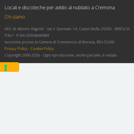
Locali e discoteche per addio al nubilato a Cremona
Chi siamo
ARS di Alberto Ragnoli - Via X Giornate 14, Castel Mella 25030 - BRESCIA
ITALY - P.IVA 03304640984
Iscrizione presso la Camera di Commercio di Brescia, REA 52265
Privacy Policy
-
Cookie Policy
Copyright 2006-2026 - Ogni riproduzione, anche parziale, è vietata