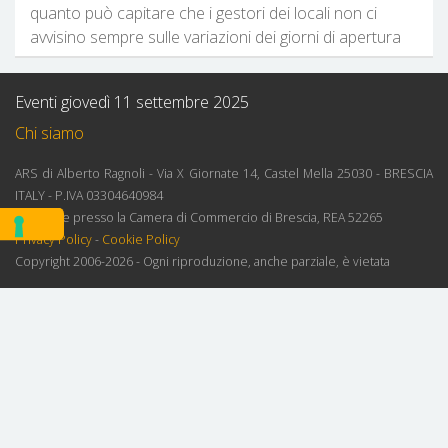
quanto può capitare che i gestori dei locali non ci
avvisino sempre sulle variazioni dei giorni di apertura
Eventi giovedì 11 settembre 2025
Chi siamo
ARS di Alberto Ragnoli - Via X Giornate 14, Castel Mella 25030 - BRESCIA
ITALY - P.IVA 03304640984
Iscrizione presso la Camera di Commercio di Brescia, REA 52265
Privacy Policy
-
Cookie Policy
Copyright 2006-2026 - Ogni riproduzione, anche parziale, è vietata