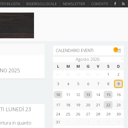
ITI IN LISTA
INSERISCI LOCALE
NEWSLETTER
CONTATTI
7
CALENDARIO EVENTI
Agosto 2026
>
L
M
M
G
V
S
D
GNO 2025
27
28
29
30
31
1
2
3
4
5
6
7
8
9
10
13
15
11
12
14
16
22
17
18
19
20
21
23
TI LUNEDÌ 23
24
25
26
27
28
29
30
31
1
2
3
4
5
6
pertura in quanto