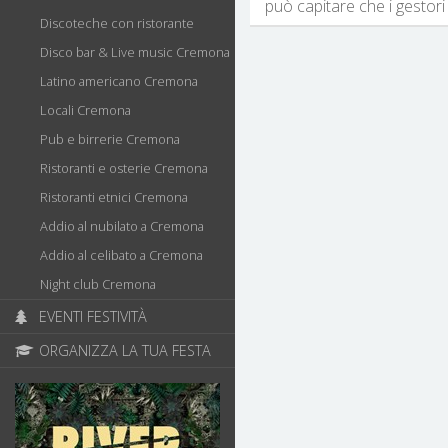
può capitare che i gestori 
Discoteche con ristorante
Disco bar & Live music Cremona
Latino americano Cremona
Locali Cremona
Pub e birrerie Cremona
Ristoranti e osterie Cremona
Ristoranti etnici Cremona
Addio al nubilato a Cremona
Addio al celibato a Cremona
Night club Cremona
EVENTI FESTIVITÀ
ORGANIZZA LA TUA FESTA