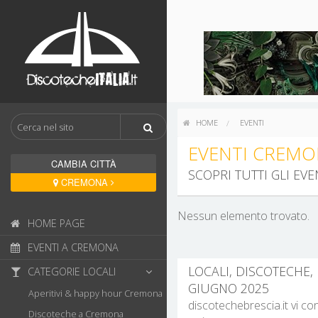
HOME
EVENTI
EVENTI CREMO
CAMBIA CITTÀ
SCOPRI TUTTI GLI E
CREMONA
Nessun elemento trovato.
HOME PAGE
EVENTI A CREMONA
LOCALI, DISCOTECHE,
CATEGORIE LOCALI
GIUGNO 2025
Aperitivi & happy hour Cremona
discotechebrescia.it vi co
Discoteche a Cremona