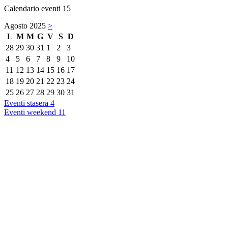
Calendario eventi
15
Agosto 2025
>
L
M
M
G
V
S
D
28
29
30
31
1
2
3
4
5
6
7
8
9
10
11
12
13
14
15
16
17
18
19
20
21
22
23
24
25
26
27
28
29
30
31
Eventi stasera
4
Eventi weekend
11