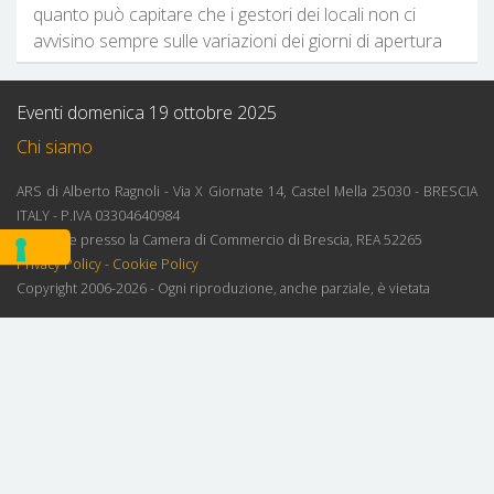
quanto può capitare che i gestori dei locali non ci
avvisino sempre sulle variazioni dei giorni di apertura
Eventi domenica 19 ottobre 2025
Chi siamo
ARS di Alberto Ragnoli - Via X Giornate 14, Castel Mella 25030 - BRESCIA
ITALY - P.IVA 03304640984
Iscrizione presso la Camera di Commercio di Brescia, REA 52265
Privacy Policy
-
Cookie Policy
Copyright 2006-2026 - Ogni riproduzione, anche parziale, è vietata