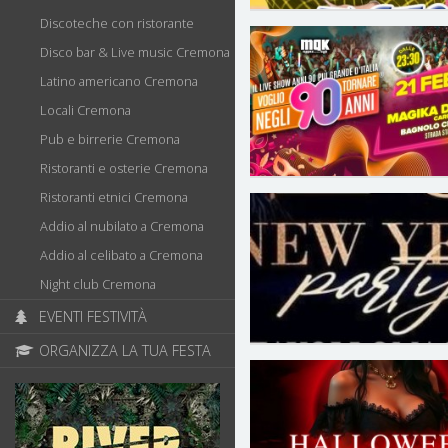
Discoteche con ristorante
Disco bar & Live music Cremona
Latino americano Cremona
Locali Cremona
Pub e birrerie Cremona
Ristoranti e osterie Cremona
Ristoranti etnici Cremona
Addio al nubilato a Cremona
Addio al celibato a Cremona
Night club Cremona
EVENTI FESTIVITÀ
ORGANIZZA LA TUA FESTA