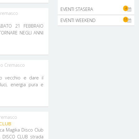
4
EVENTI STASERA
Cremasco
11
EVENTI WEEKEND
BATO 21 FEBBRAIO
lo Cremasco
o vecchio e dare il
luci, energia pura e
Cremasco
CLUB
ca Magika Disco Club
SCO CLUB strada