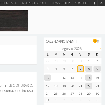
ITI IN LISTA
INSERISCI LOCALE
NEWSLETTER
CONTATTI
15
CALENDARIO EVENTI
Agosto 2026
>
L
M
M
G
V
S
D
27
28
29
30
31
1
2
8
9
3
4
5
6
7
10
15
11
12
13
14
16
ISCIO! ORARIO:
22
17
18
19
20
21
23
24
25
26
27
28
29
30
31
1
2
3
4
5
6