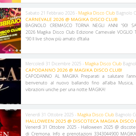
Magika Disco Club
Sabato 21 Febbraio 2026 -
Bagnolo 
CARNEVALE 2026 @ MAGIKA DISCO CLUB
BAGNOLO CREMASCO TORNA NEGLI ANNI '90! SA
2026 Magika Disco Club Edizione Carnevale VOGLIO TORNARE NEGLI ANNI
'90 Il live show più amato d’Italia
Magika Disco Club
Mercoledì 31 Dicembre 2025 -
Bagno
CAPODANNO 2026 @ MAGIKA DISCO CLUB!
CAPODANNO AL MAGIKA Preparati a salutare l’ann
benvenuto al nuovo ballando fino all’alba Musica, 
vibrazioni uniche per una notte MAGIKA!
Magika Disco Club
Venerdì 31 Ottobre 2025 -
Bagnolo 
HALLOWEEN 2025 @ DISCOTECA MAGIKA DISCO 
Venerdì 31 Ottobre 2025 - Halloween 2025 @ discote
di Cremona. Info e prenotazioni 3343044900 MAGIKA DI