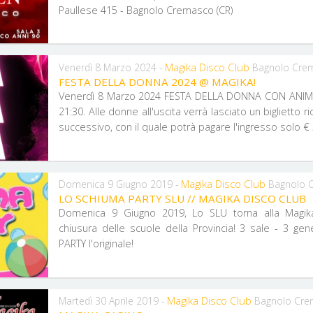
Paullese 415 - Bagnolo Cremasco (CR)
Magika Disco Club
Venerdì 8 Marzo 2024 -
Bagnolo Cre
FESTA DELLA DONNA 2024 @ MAGIKA!
Venerdì 8 Marzo 2024 FESTA DELLA DONNA CON ANIM
21:30. Alle donne all'uscita verrà lasciato un biglietto r
successivo, con il quale potrà pagare l'ingresso solo € 
Magika Disco Club
Domenica 9 Giugno 2019 -
Bagnolo 
LO SCHIUMA PARTY SLU // MAGIKA DISCO CLUB
Domenica 9 Giugno 2019, Lo SLU torna alla Magik
chiusura delle scuole della Provincia! 3 sale - 3 ge
PARTY l'originale!
Magika Disco Club
Martedì 30 Aprile 2019 -
Bagnolo Cr