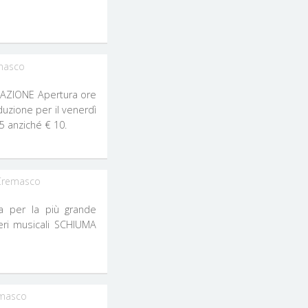
masco
AZIONE Apertura ore
iduzione per il venerdì
5 anziché € 10.
Cremasco
a per la più grande
neri musicali SCHIUMA
emasco