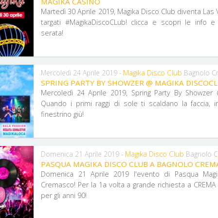
MAGIKA CASINO
Martedì 30 Aprile 2019, Magika Disco Club diventa Las 
targati #MagikaDiscoCLub! clicca e scopri le info e 
serata!
Magika Disco Club
Mercoledì 24 Aprile 2019 -
Bagnolo C
SPRING PARTY BY SHOWZER @ MAGIKA DISCOC
Mercoledì 24 Aprile 2019, Spring Party By Showzer
Quando i primi raggi di sole ti scaldano la faccia, 
finestrino giù!
Magika Disco Club
Domenica 21 Aprile 2019 -
Bagnolo 
PASQUA MAGIKA DISCO CLUB A BAGNOLO CREM
Domenica 21 Aprile 2019 l'evento di Pasqua Mag
Cremasco! Per la 1a volta a grande richiesta a CREMA i
per gli anni 90!