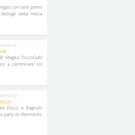
Vegas con tanti premi
dettagli della mitica
remasco
LUB
 @ Magika DiscoClub!
inizi a camminare col
Cremasco
ASCO
ika Disco a Bagnolo
l party di riferimento