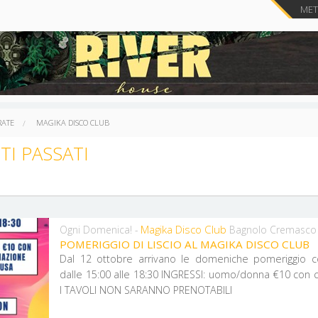
METT
RATE
MAGIKA DISCO CLUB
TI PASSATI
Magika Disco Club
Ogni Domenica! -
Bagnolo Cremasco
POMERIGGIO DI LISCIO AL MAGIKA DISCO CLUB
Dal 12 ottobre arrivano le domeniche pomeriggio con il L
dalle 15:00 alle 18:30 INGRESSI: uomo/donna €10 con consumazione inclusa
I TAVOLI NON SARANNO PRENOTABILI