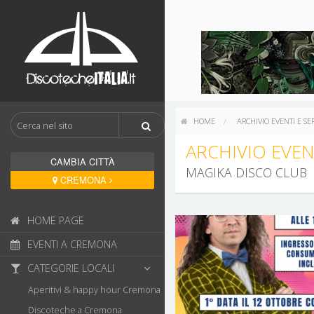
HOME
ARCHIVIO EVENTI E SE
ARCHIVIO EVEN
CAMBIA CITTÀ
MAGIKA DISCO CLUB
CREMONA
HOME PAGE
EVENTI A CREMONA
CATEGORIE LOCALI
Aperitivi & happy hour Cremona
Discoteche a Cremona