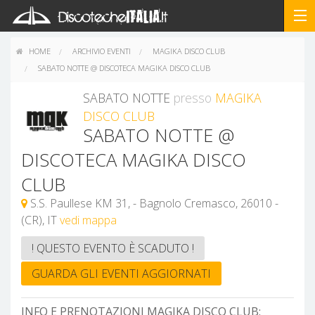
HOME
ARCHIVIO EVENTI
MAGIKA DISCO CLUB
SABATO NOTTE @ DISCOTECA MAGIKA DISCO CLUB
SABATO NOTTE
presso
MAGIKA
DISCO CLUB
SABATO NOTTE @
DISCOTECA MAGIKA DISCO
CLUB
S.S. Paullese KM 31, - Bagnolo Cremasco, 26010 -
(CR), IT
vedi mappa
! QUESTO EVENTO È SCADUTO !
GUARDA GLI EVENTI AGGIORNATI
INFO E PRENOTAZIONI MAGIKA DISCO CLUB: