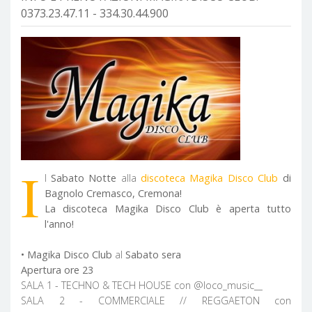
0373.23.47.11 - 334.30.44.900
I
l
Sabato Notte
alla
discoteca Magika Disco Club
di
Bagnolo Cremasco, Cremona!
La discoteca Magika Disco Club è aperta tutto
l'anno!
• Magika Disco Club
al
Sabato sera
Apertura ore 23
SALA 1 - TECHNO & TECH HOUSE con @loco_music__
SALA 2 - COMMERCIALE // REGGAETON con