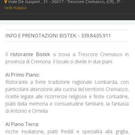
Viale De Gasperi , 31 -
26017 -
Trescore Cremasco,
(CR)
, IT
-
vedi mappa
INFO E PRENOTAZIONI BISTEK:
- 339.84.05.911
Il
ristorante Bistek
si trova a Trescore Cremasco in
provincia di Cremona. Il locale si divide in due piani.
Al Primo Piano:
Ristorante a forte tradizione regionale Lombarda, con
particolare attenzione alla cucina del territorio Cremasco,
ricette legate alle ricorrenze religiose e feste contadine,
piatti della memoria e consuetudine familiare, la fantasia
di Antonio e Ornella.
Al Piano Terra:
ricche insalatone, piatti freddi e specialità alla griglia,