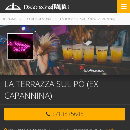
HOME
LOCALI CREMONA
LA TERRAZZA SUL PÒ (EX CAPANNINA)
LA TERRAZZA SUL PÒ (EX
CAPANNINA)
3713875645
Via Lungo Po Europa, 45 -
26100 -
Cremona,
(CR)
, IT
-
vedi