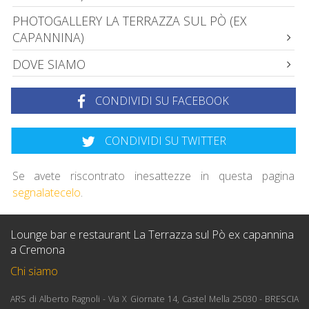
PHOTOGALLERY LA TERRAZZA SUL PÒ (EX
CAPANNINA)
DOVE SIAMO
CONDIVIDI SU FACEBOOK
CONDIVIDI SU TWITTER
Se avete riscontrato inesattezze in questa pagina
segnalatecelo
.
Lounge bar e restaurant La Terrazza sul Pò ex capannina
a Cremona
Chi siamo
ARS di Alberto Ragnoli - Via X Giornate 14, Castel Mella 25030 - BRESCIA