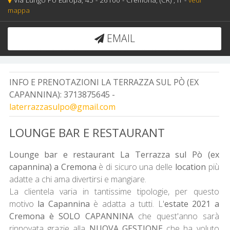
mappa
EMAIL
INFO E PRENOTAZIONI LA TERRAZZA SUL PÒ (EX
CAPANNINA):
3713875645 -
laterrazzasulpo@gmail.com
LOUNGE BAR E RESTAURANT
Lounge bar e restaurant La Terrazza sul Pò (ex
capannina) a Cremona
è di sicuro una delle
location
più
adatte a chi ama divertirsi e mangiare.
La clientela varia in tantissime tipologie, per questo
motivo
la Capannina
è adatta a tutti. L'
estate 2021 a
Cremona è SOLO CAPANNINA
che quest'anno sarà
rinnovata grazie alla
NUOVA GESTIONE
che ha voluto