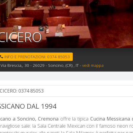
CICERO
INFO E PRENOTAZIONI:
0374 85053
Via Brescia,, 30 -
26029 -
Soncino,
(CR)
, IT
-
vedi mappa
CICERO:
0374 85053
SICANO DAL 1994
sicano a Soncino, Cremona
offre la tipica
Cucina Messicana d
ravigliose sale: la Sala Centrale Mexican con il famoso neon r
ganteschi murales alle pareti; la Sala Milagros è perfetta per par