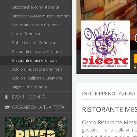
Discoteche con ristorante
Disco bar & Live music Cremona
Latino americano Cremona
Locali Cremona
Pub e birrerie Cremona
Ristoranti e osterie Cremona
Ristoranti etnici Cremona
Addio al nubilato a Cremona
Addio al celibato a Cremona
Night club Cremona
INFO E PRENOTAZIONI 
EVENTI FESTIVITÀ
ORGANIZZA LA TUA FESTA
RISTORANTE MES
Cicero Ristorante Mes
gustare in una delle 4 me
n’è mai abbastanza” e i gi