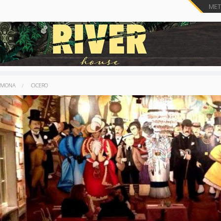
METT
REMONA
CICERO