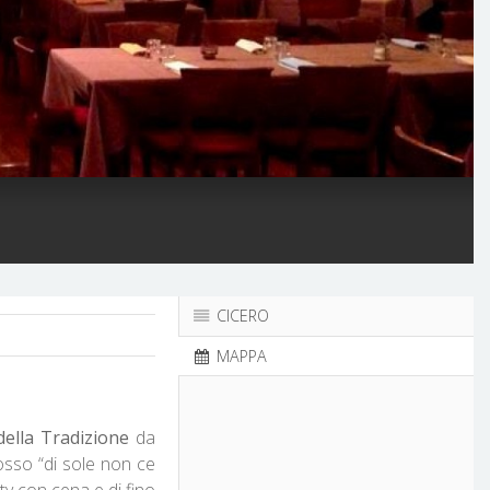
CICERO
MAPPA
ella Tradizione
da
osso “di sole non ce
ty con cena e dj fino