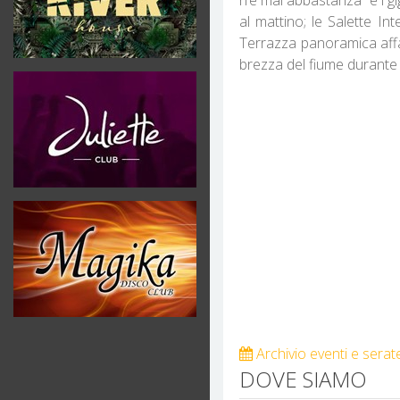
al mattino; le Salette In
Terrazza panoramica affac
brezza del fiume durante l
Archivio eventi e serat
DOVE SIAMO