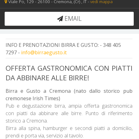
Viale Po, 129 -
26100 -
Cremona,
(Cr)
, IT
-
vedi mappa
EMAIL
INFO E PRENOTAZIONI BIRRA E GUSTO:
- 348 405
7297 -
info@birraegusto.it
OFFERTA GASTRONOMICA CON PIATTI
DA ABBINARE ALLE BIRRE!
Birra e Gusto a Cremona (nato dallo storico pub
cremonese Irish Times)
Pub e degustazione birra, ampia offerta gastronomica
con piatti da abbinare alle birre. Punto di riferimento
storico a Cremona.
Birra alla spina, hamburger e secondi piatti a domicilio,
prendi e porta via, servizio al tavolo.